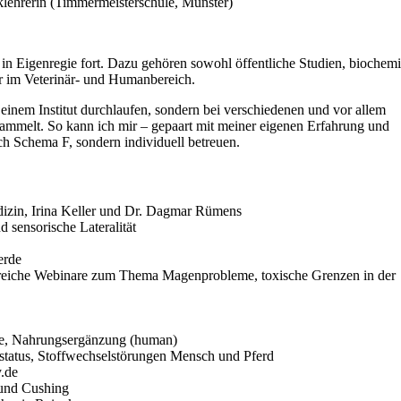
klehrerin (Timmermeisterschule, Münster)
 in Eigenregie fort. Dazu gehören sowohl öffentliche Studien, biochem
ur im Veterinär- und Humanbereich.
einem Institut durchlaufen, sondern bei verschiedenen und vor allem
sammelt. So kann ich mir – gepaart mit meiner eigenen Erfahrung und
ach Schema F, sondern individuell betreuen.
edizin, Irina Keller und Dr. Dagmar Rümens
d sensorische Lateralität
erde
eiche Webinare zum Thema Magenprobleme, toxische Grenzen in der
yle, Nahrungsergänzung (human)
status, Stoffwechselstörungen Mensch und Pferd
.de
und Cushing