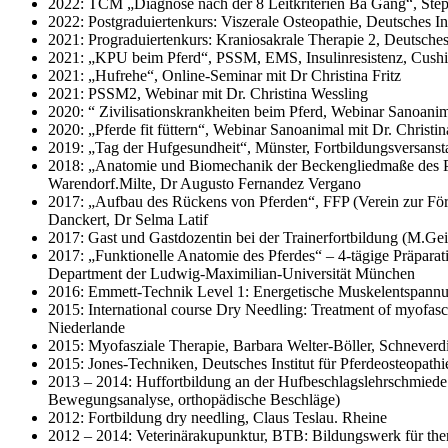
2022: TCM „Diagnose nach der 8 Leitkriterien Ba Gang“, Ste
2022: Postgraduiertenkurs: Viszerale Osteopathie, Deutsches In
2021: Prograduiertenkurs: Kraniosakrale Therapie 2, Deutsches 
2021: „KPU beim Pferd“, PSSM, EMS, Insulinresistenz, Cushing
2021: „Hufrehe“, Online-Seminar mit Dr Christina Fritz
2021: PSSM2, Webinar mit Dr. Christina Wessling
2020: “ Zivilisationskrankheiten beim Pferd, Webinar Sanoanima
2020: „Pferde fit füttern“, Webinar Sanoanimal mit Dr. Christin
2019: „Tag der Hufgesundheit“, Münster, Fortbildungsversanst
2018: „Anatomie und Biomechanik der Beckengliedmaße des Pferd
Warendorf.Milte, Dr Augusto Fernandez Vergano
2017: „Aufbau des Rückens von Pferden“, FFP (Verein zur För
Danckert, Dr Selma Latif
2017: Gast und Gastdozentin bei der Trainerfortbildung (M.Gei
2017: „Funktionelle Anatomie des Pferdes“ – 4-tägige Präparati
Department der Ludwig-Maximilian-Universität München
2016: Emmett-Technik Level 1: Energetische Muskelentspannu
2015: International course Dry Needling: Treatment of myofa
Niederlande
2015: Myofasziale Therapie, Barbara Welter-Böller, Schneverd
2015: Jones-Techniken, Deutsches Institut für Pferdeosteopat
2013 – 2014: Huffortbildung an der Hufbeschlagslehrschmied
Bewegungsanalyse, orthopädische Beschläge)
2012: Fortbildung dry needling, Claus Teslau. Rheine
2012 – 2014: Veterinärakupunktur, BTB: Bildungswerk für ther