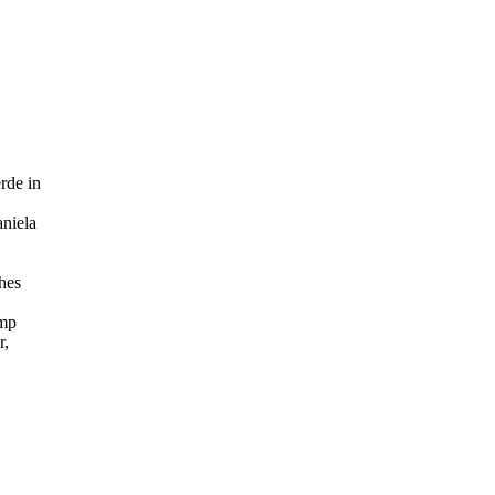
rde in
niela
hes
amp
r,