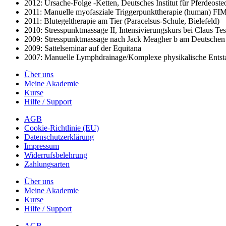
2012: Ursache-Folge -Ketten, Deutsches Institut für Pferdeos
2011: Manuelle myofasziale Triggerpunkttherapie (human) FIM 
2011: Blutegeltherapie am Tier (Paracelsus-Schule, Bielefeld)
2010: Stresspunktmassage II, Intensivierungskurs bei Claus Tes
2009: Stresspunktmassage nach Jack Meagher b am Deutschen In
2009: Sattelseminar auf der Equitana
2007: Manuelle Lymphdrainage/Komplexe physikalische Entst
Über uns
Meine Akademie
Kurse
Hilfe / Support
AGB
Cookie-Richtlinie (EU)
Datenschutzerklärung
Impressum
Widerrufsbelehrung
Zahlungsarten
Über uns
Meine Akademie
Kurse
Hilfe / Support
AGB