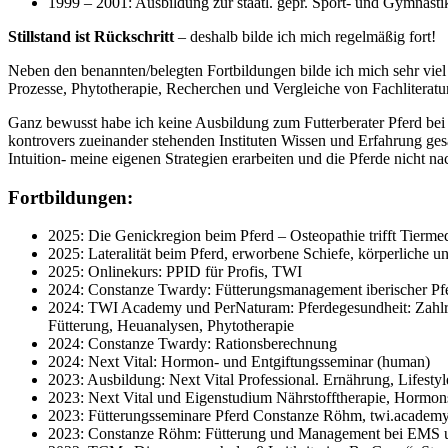
1999 – 2001: Ausbildung zur staatl. gepr. Sport- und Gymnasti
Stillstand ist Rückschritt
– deshalb bilde ich mich regelmäßig fort!
Neben den benannten/belegten Fortbildungen bilde ich mich sehr viel
Prozesse, Phytotherapie, Recherchen und Vergleiche von Fachliterat
Ganz bewusst habe ich keine Ausbildung zum Futterberater Pferd bei 
kontrovers zueinander stehenden Instituten Wissen und Erfahrung ge
Intuition- meine eigenen Strategien erarbeiten und die Pferde nicht n
Fortbildungen:
2025: Die Genickregion beim Pferd – Osteopathie trifft Tierm
2025: Lateralität beim Pferd, erworbene Schiefe, körperliche un
2025: Onlinekurs: PPID für Profis, TWI
2024: Constanze Twardy: Fütterungsmanagement iberischer Pf
2024: TWI Academy und PerNaturam: Pferdegesundheit: Zahlr
Fütterung, Heuanalysen, Phytotherapie
2024: Constanze Twardy: Rationsberechnung
2024: Next Vital: Hormon- und Entgiftungsseminar (human)
2023: Ausbildung: Next Vital Professional. Ernährung, Lifest
2023: Next Vital und Eigenstudium Nährstofftherapie, Hormon
2023: Fütterungsseminare Pferd Constanze Röhm, twi.academy
2023: Constanze Röhm: Fütterung und Management bei EMS 