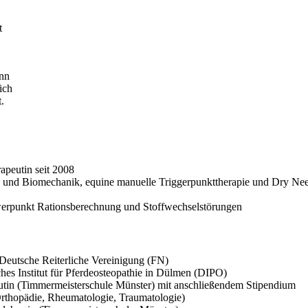
t
ann
ich
.
rapeutin seit 2008
ie und Biomechanik, equine manuelle Triggerpunkttherapie und Dry Ne
werpunkt Rationsberechnung und Stoffwechselstörungen
Deutsche Reiterliche Vereinigung (FN)
hes Institut für Pferdeosteopathie in Dülmen (DIPO)
eutin (Timmermeisterschule Münster) mit anschließendem Stipendium
rthopädie, Rheumatologie, Traumatologie)