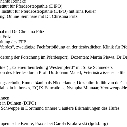
phanie Reineke
stitut für Pferdeosteopathie (DIPO)
Institut für Pferdeosteopathie (DIPO) mit Irina Keller
, Online-Seminare mit Dr. Christina Fritz
l mit Dr. Christina Fritz
a Fritz
altung des FFP
es“, zweitägige Fachfortbildung an der tierärztlichen Klinik für Pfe
derung der Forschung im Pferdesport), Dozenten: Martin Plewa, Dr Da
tner) „Exterieurbeurteilung Westernpferd“ mit Silke Schnieders
on des Pferdes durch Prof. Dr. Johann Maierl; Veterinärwissenschaftlic
ngstechnik, Emmett4animals Niederlande, Dozentin: Judith van de C
scial pain in horses, EQIX Educations, Nympha Minnaar, Vrouwenpolde
ingen
hie in Dülmen (DIPO)
e Schweppe in Dortmund (innere u äußere Erkrankungen des Hufes,
apeutische Berufe; Praxis bei Carola Krokowski (Igelsburg)