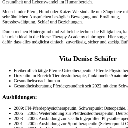
Gesundheit und Lebenswandel im Humanbereich.
Mensch oder Pferd, Hund oder Katze: Wir sind alle nur Säugetiere mi
sehr ähnlichen Ansprüchen bezüglich Bewegung und Ernährung,
Stressbewältigung, Schlaf und Beziehungen.
Durch meinen Hintergrund und zahlreiche technische Fähigkeiten, k
ich mich ideal in die Horse Therapy Academy einbringen. Hier sorge 
dafür, dass alles möglichst einfach, zuverlässig, sicher und zackig läuft
Vita Denise Schäfer
Freiberuflich tätige Pferde-Osteotherapeutin / Pferde-Physiothe
Dozentin im Bereich Tierphysiotherapie, funktionelle Anatom
Gesundheitscoach human
Gesundheitsberatung Pferdegesundheit seit 2022 mit dem Sch
Ausbildungen:
2009: FN-Pferdephysiotherapeutin, Schwerpunkt Osteopathie, 
2006 – 2008: Weiterbildung zur Pferdeosteotherapeutin, Deutsc
2003 – 2006: Ausbildung zur staatlich geprüften Physiotherap
2001 – 2002: Ausbildung zur Sporttherapeutin (Schwerpunkt O