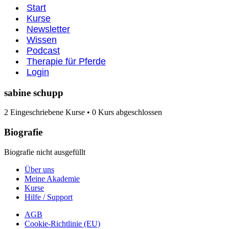
Start
Kurse
Newsletter
Wissen
Podcast
Therapie für Pferde
Login
sabine schupp
2
Eingeschriebene Kurse
•
0
Kurs abgeschlossen
Biografie
Biografie nicht ausgefüllt
Über uns
Meine Akademie
Kurse
Hilfe / Support
AGB
Cookie-Richtlinie (EU)