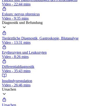
Video - 22:44 mins
Exkurs: nervus phrenicus
Video - 9:35 mins
Diagnostik und Befundung
Tierärztliche Diagnostik, Gastroskopie, Blutanalyse
Video - 13:31 mins
Erythrozyten und Leukozyten
Video - 8:26 mins
Differentialdiagnostik
Video - 35:43 mins
Insulindysregulation
Video - 26:46 mins
Ursachen
Ursachen