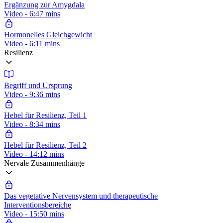
Ergänzung zur Amygdala
Video - 6:47 mins
Hormonelles Gleichgewicht
Video - 6:11 mins
Resilienz
Begriff und Ursprung
Video - 9:36 mins
Hebel für Resilienz, Teil 1
Video - 8:34 mins
Hebel für Resilienz, Teil 2
Video - 14:12 mins
Nervale Zusammenhänge
Das vegetative Nervensystem und therapeutische
Interventionsbereiche
Video - 15:50 mins