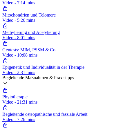
Video - 7:14 mins
Mitochondrien und Telomere
Video - 5:26 mins
Methylierung und Acetylierung
Video - 8:01 mins
Gentests: MIM, PSSM & Co.
Video - 10:08 mins
Epigenetik und Individualität in der Therapie
Video - 2:31 mins
Begleitende Maßnahmen & Praxistipps
Phytotherapie
Video - 21:31 mins
Begleitende osteopathische und fasziale Arbeit
Video - 7:26 mins